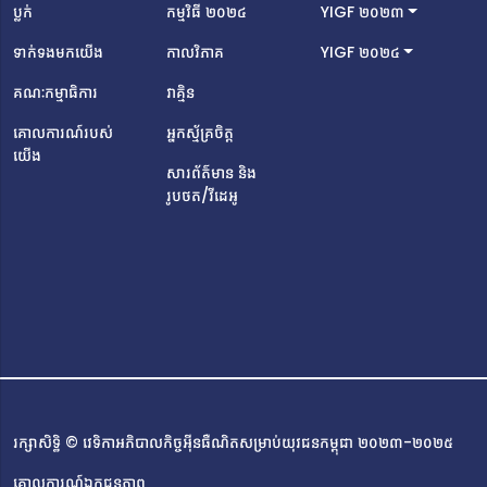
(AUPP)។ទី បានស្គាល់ពីវេទិកា YIGF Cambodia ជាលើកដំបូង
ប្លក់
កម្មវិធី ២០២៤
YIGF ២០២៣
បង្អស់នៅក្នុងឆ្នាំ ២០២៣ តាមរយៈសាលារបស់លោក ដែលភ្លាមៗ
ទាក់ទងមកយើង
កាលវិភាគ
YIGF ២០២៤
នោះ លោកក៏មានចំណាប់អារម្មណ៍ ដោយសារកម្មវិធី
នេះផ្តោតលើបច្ចេកវិទ្យា និងការគាំទ្រលើប្រធានបទអ៊ីនធឺណិត។ ជា
គណៈកម្មាធិការ
វាគ្មិន
មួយនឹងបទពិសោធន៍ខាងផ្នែកសរសេរកូដ និងការរចនារូបភាព យុវជន
គោលការណ៍របស់
អ្នកស្ម័គ្រចិត្ត
រូបនេះបានសម្រេចចិត្តដាក់ពាក្យធ្វើជាសមាជិកគណៈកម្មាធិការ
យើង
អភិវឌ្ឍន៍គេហទំព័រសម្រាប់វេទិកា YIGF​ Cambodia។ បេសកកម្ម
សារព័ត៌មាន និង
របស់លោកគឺបង្កើតបរិយាកាសមួយដែលយុវជនអាចរៀន ផ្លាស់ប្តូរ
រូបថត/វីដេអូ
គំនិត និងបង្កើតដំណោះស្រាយចំពោះបញ្ហាប្រឈមរបស់អ៊ីនធឺណិតនា
ពេលបច្ចុប្បន្ន។លោកពោលថា «គោលដៅរបស់ខ្ញុំរួមមានការលើក
កម្ពស់អក្ខរកម្មឌីជីថលតាមរយៈកម្មវិធីអប់រំ និងសិក្ខាសាលា និងការ
លើកទឹកចិត្តឱ្យមានការចូលរួមរបស់យុវជនជាមួយ YIGF
Cambodia។ នេះហើយជាមូលហេតុដែល YIGF Cambodia
ក្នុងឆ្នាំ ២០២៤ គឺជាព្រឹត្តិការណ៍ដ៏សំខាន់មួយដែលខ្ញុំត្រូវតែចូលរួម
ធ្វើឱ្យវាក្លាយជាវេទិកាដ៏ជោគជ័យមួយ ដោយចូលរួមជាគណៈកម្មាធិការ
រៀបចំមួយរូបដែរ»។សារសំខាន់ចុងក្រោយពីគណៈកម្មាធិការអភិវឌ្ឍន៍
គេហទំព័រថ្មីនេះគឺ៖ «អ៊ីនធឺណិតគឺជាកន្លែងដ៏មានឥទ្ធិពលសម្រាប់ការ
រក្សាសិទ្ធិ © វេទិកាអភិបាលកិច្ចអ៊ីនធឺណិតសម្រាប់យុវជនកម្ពុជា ២០២៣-២០២៥
តភ្ជាប់ និងការច្នៃប្រឌិត ប៉ុន្តែវាទាមទារការប្រើប្រាស់ប្រកបដោយភាព
ទទួលខុសត្រូវ និងការចូលរួមយ៉ាងសកម្ម។ បន្តការស្វែងយល់បន្ថែម
គោលការណ៍ឯកជនភាព