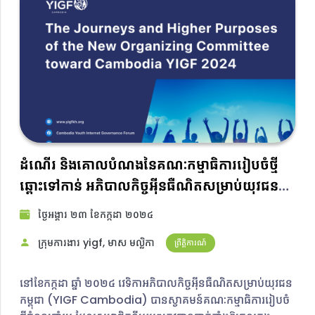
ដំណើរ និងគោលបំណងនៃគណៈកម្មាធិការរៀបចំថ្មី
ឆ្ពោះទៅកាន់ អភិបាលកិច្ចអ៊ីនធឺណិតសម្រាប់យុវជន
កម្ពុជា ២០២៤
ថ្ងៃ​អង្គារ ២៣ ខែ​កក្កដា ២០២៤​
ក្រុមការងារ yigf, មាស មល្លិកា​
ព្រឹត្តិការណ៍
នៅខែកក្កដា ឆ្នាំ ២០២៤ វេទិកាអភិបាលកិច្ចអ៊ីនធឺណិតសម្រាប់យុវជន
កម្ពុជា (YIGF Cambodia) បានស្វាគមន៍គណៈកម្មាធិការរៀបចំ