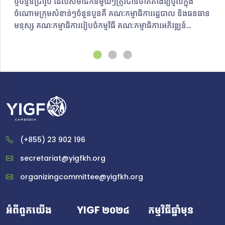
ថ្មីចំនួនប្រាំរូប ​ដែលសមាជិកនីមួយៗត្រូវបានចាត់តាំងឱ្យចូលក្នុង
ចំណោមក្រុមសំខាន់ៗចំនួនបួនគឺ គណៈកម្មាធិការរដ្ឋបាល និងធនធាន
មនុស្ស គណៈកម្មាធិការរៀបចំកម្មវិធី គណៈកម្មាធិការអភិវឌ្ឍន៍
គេហទំព័រ និងគណៈកម្មាធិការប្រព័ន្ធផ្សព្វផ្សាយ និងទំនាក់ទំនង។
ជាមួយនឹងគោលដៅ​និងបេសកកម្មច្បាស់លាស់​ គណៈកម្មាធិការថ្មី
ថ្មោងទាំងប្រាំរូបនឹងប្តេជ្ញាចិត្តក្នុងការលើកកម្ពស់ប្រធានបទអភិបាល
កិច្ចអ៊ីនធឺណិត និងដោះស្រាយបញ្ហាសំខាន់ៗជុំវិញអ៊ីនធឺណិតតាមរយៈ
ការចូលរួមសកម្មភាពការងារក្នុង YIGF Cambodia។
គណៈកម្មការរៀបចំថ្មីនឹងចូលរួមជាផ្នែកមួយដ៏សំខាន់សម្រាប់ YIGF
Cambodia ឆ្នាំ២០២៤ ដែលនឹងធ្វើឡើងនាពេលខាងមុខ។ ក្នុង
អត្ថបទនេះ ពួកគេនឹងចែករំលែកដំណើរនៃការចូលរួមក្នុងសហគមន៍
YIGF Cambodia ពិភាក្សាអំពីបញ្ហាអ៊ីនធឺណិតដែលពួកគេចាប់
(+855) 23 902 196
អារម្មណ៍ និងស្វែងរកវិធីដោះស្រាយបញ្ហាទាំងនោះនៅក្នុង
ប្រទេសកម្ពុជា ព្រមទាំងបង្ហាញអំពីបេសកកម្ម គោលដៅ និង
secretariat@yigfkh.org
សារសំខាន់ៗដែលពួកគេចង់ផ្សព្វផ្សាយទៅដល់សាធារណជន ជា
organizingcommittee@yigfkh.org
ពិសេសក្រុមយុវជន។គណៈកម្មាធិការអភិវឌ្ឍន៍គេហទំព័រ ចាន់ ទី អាយុ
២០ ឆ្នាំ ជានិស្សិតឆ្នាំទី ៤ ផ្នែកពាណិជ្ជកម្មឌីជីថល
ពីបណ្ឌិតសភាបច្ចេកវិទ្យាឌីជីថលកម្ពុជា (CADT) ហើយបានបញ្ចប់
អំពីពួកយើង
YIGF ២០២៤
កម្មវិធីឆ្នាំមុន
សញ្ញាបត្រផ្នែកវិស្វកម្មសូហ្វវែរនៅសាកលវិទ្យាល័យអាមេរិកាំងភ្នំពេញ