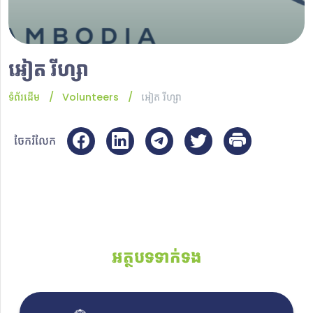
អៀត រីហ្សា
ទំព័រដើម
Volunteers
អៀត រីហ្សា
ចែករំលែក
អត្ថបទទាក់ទង