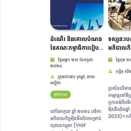
ដំណើរ និងគោលបំណង
ទស្សនៈរបស់
នៃគណៈកម្មាធិការរៀបចំ
អភិបាលកិច្
ថ្មីឆ្ពោះទៅកាន់ អភិបាល
២០២៣ (
ថ្ងៃ​អង្គារ ២៣ ខែ​កក្កដា
ថ្ងៃ​ពុធ 
កិច្ចអ៊ីនធឺណិតសម្រាប់
២០២៤​
បៀន សីន
យុវជនកម្ពុជា ២០២៤
ក្រុមការងារ yigf, មាស
មល្លិកា​
ប្រសិនបើមានគ
កម្សាន្តនៅទីក្រុ
ព្រឹត្តិការណ៍
ពួកគេអំពីវេទ
អ៊ីនធឺណិតឆ្
នៅខែកក្កដា ឆ្នាំ ២០២៤ វេទិកា
2023)។ វាគឺ
អភិបាលកិច្ចអ៊ីនធឺណិតសម្រាប់
ប្លែកសម្រាប់ខ
យុវជនកម្ពុជា (YIGF
តើវេទិកាអភិប