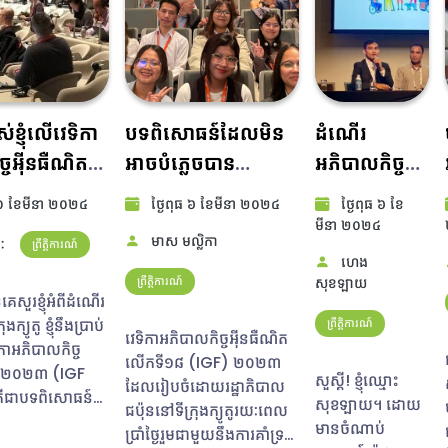
ខ្ញុំលើវេទិកា
បទពិសោធន៍ដែល​មិន​
ដំណើរ
ចអ៊ីនធឺណិតឆ្នាំ​
អាច​បំភ្លេច​បាន​
អភិបាលកិច្ច
IGF 2023)
ការជឿនលឿននៃ
អ៊ីនធឺណិត
២០ ខែ​មីនា ២០២៤​
ថ្ងៃ​ពុធ ៦ ខែ​មីនា ២០២៤​
ថ្ងៃ​ពុធ ៦ ខែ​
អ៊ីនធឺណិត និង
របស់ខ្ញុំ
មីនា ២០២៤​
មាស មល្លិកា​
ៈ
ព្រឹត្តិការណ៍
បច្ចេកវិទ្យានៅអភិបាល
ហេង
កិច្ចអ៊ីនធឺណិត (IGF)
ព្រឹត្តិការណ៍
សុខឡាយ
េសួរខ្ញុំអំពីដំណើរ
២០២៣
ងក្យូតូ ខ្ញុំនឹងប្រាប់
ព្រឹត្តិការណ៍
វេទិកាអភិបាលកិច្ចអ៊ីនធឺណិត
ិកាអភិបាលកិច្ច
លើកទី១៨ (IGF) ២០២៣
នាំ ២០២៣ (IGF
សួស្តី! ខ្ញុំឈ្មោះ
ដែលរៀបចំដោយរដ្ឋាភិបាល
ជាបទពិសោធន៍ថ្មី
សុខឡាយ។ ដោយ
ជប៉ុននៅទីក្រុងក្យូតូរយៈពេល
្ញុំ។ តោះមកស្គាល់
មានចំណាប់
ប្រាំថ្ងៃរួមជាមួយនឹងការគាំទ្រពី
ាលកិច្ចអ៊ីនធឺណិត