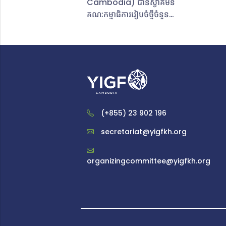
Cambodia) បានស្វាគមន៍
ឆ្នាំ ២០២៣ ជា
គណៈកម្មាធិការរៀបចំថ្មីចំនួន
អភិបាលកិច្ចអ៊
ប្រាំរូប ​ដែលសមាជិកនីមួយៗ
២០២៣ គឺជាកិច្ច
ត្រូវបានចាត់តាំងឱ្យចូលក្នុង
លើកទី ១៨ នៃ
ចំណោមក្រុមសំខាន់ៗ
អ៊ីនធឺណិត ដ
ចំនួនបួនគឺ គណៈកម្មាធិការ
ឡើងដោយរដ្ឋ
រដ្ឋបាល និងធនធានមនុស្ស
ប្រទេសជប៉ុននៅ
គណៈកម្មាធិការរៀបចំកម្មវិធី
ចាប់ពីថ្ងៃទី 
គណៈកម្មាធិការអភិវឌ្ឍន៍
តុលា ឆ្នាំ 
គេហទំព័រ និងគណៈកម្មាធិការ
(+855) 23 902 196
នៃវេទិកាគឺ 
ប្រព័ន្ធផ្សព្វផ្សាយ និងទំនាក់
ចង់បាន៖ ការ
secretariat@yigfkh.org
ទំនង។ ជាមួយនឹងគោលដៅ​និង
មនុស្សគ្រប់គ
បេសកកម្មច្បាស់លាស់​
មានដូចជា បញ្ញ
គណៈកម្មាធិការថ្មីថ្មោងទាំងប្រាំ
organizingcommittee@yigfkh.org
បច្ចេកវិទ្យាដ
រូបនឹងប្តេជ្ញាចិត្តក្នុងការលើក
(AI & Eme
កម្ពស់ប្រធានបទអភិបាលកិច្ច
Technolo
អ៊ីនធឺណិត និងដោះស្រាយបញ្ហា
ការបែងចែកអ៊
សំខាន់ៗជុំវិញអ៊ីនធឺណិត
មនុស្សណាម
តាមរយៈការចូលរួមសកម្មភាព