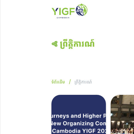
ព្រឹត្តិការណ៍
ទំព័រដើម
ព្រឹត្តិការណ៍