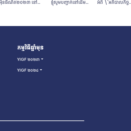
អ៊ីនធឺណិត២០២៣ នៅ
អំពី \'អភិបាលកិច្ច
ទីក្រុងក្យូតូ ប្រទេសជប៉ុន។ ខ្ញុំ​
អ៊ីនធឺណិត\' ការពង
ចង់​ចែករំលែក​បទពិសោធន៍
ទន់របស់ខ្ញុំ និងឱក
ដែលខ្ញុំទទួលបានពីវេទិកា
តម្លៃ ដើម្បីភ្ជាប់ទំន
អភិបាលកិច្ច
មួយមនុស្សដែលមាន
អ៊ីនធឺណិត២០២៣។ចំណាប់
គ្នា និងការទៅ​ទស្ស
អារម្មណ៍លើវេទិកា៖ដូចដែល
ក្នុងក្តីស្រមៃរបស់ខ្ញុំ។ខ
កម្មវិធីឆ្នាំមុន
បានរំពឹងទុក ខ្ញុំមានបទ
មាស មល្លិកា អាយុ ២
ពិសោធន៍ដ៏អស្ចារ្យ និងមិន
និស្សិតកំពុង​សិក្សា​
YIGF ២០២៣
អាចបំភ្លេចបានជាមួយវេទិកា
ផ្នែកសហគ្រិនភាព ន
YIGF ២០២៤
អភិបាលកិច្ច
វត្តន៍នៅសកលវិទ្យ
អ៊ីនធឺណិត២០២៣។វេទិកា
គ្រប់គ្រងអន្តរជាត
នេះបានប្រមូលផ្តុំអ្នកតំណាង
និងអ្នករាយការណ៍វ័យ
ចម្រុះមកពីក្រុមអ្នកពាក់ព័ន្ធ
គីរីប៉ុស្តិ៍ (Kirip
សំខាន់ៗទាំងអស់ ដូចជា
ជាសមាជិកគណៈកម្ម
ក្រុមសារព័ត៌មាន ប្រព័ន្ធ
yIGF របស់កម្ពុជា
ផ្សព្វផ្សាយ បច្ចេកទេស
របៀបដែលខ្ញុំចូលរួម​ក្
វិស័យឯកជន អង្គការ
អភិបាលកិច្ចអ៊ីនធឺណ
រដ្ឋាភិបាល ដែលរួបរួមគ្នា
យុវជនកម្ពុជា yIG