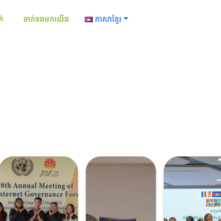
ក់
ទាក់ទងមកយើង
ភាសាខ្មែរ