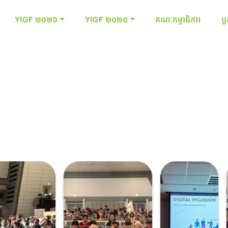
YIGF ២០២៦
YIGF ២០២៥
គណៈកម្មាធិការ
ប្ល