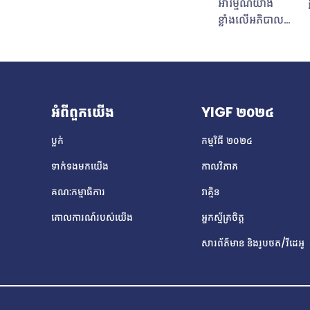
អារម្មណ៍យ៉ាង
អង្គការសហប្រជាជាតិ
អ្វី? វេទិកា
ខ្លាំងលើអភិបាល
គណៈកម្មាធិការអភិបាលកិច្ច
ីនធឺណិតឆ្នាំ
កិច្ចអ៊ីនធឺណិត ខ្ញុំ
អ៊ីនធឺណិតកម្ពុជាចំនួន ១២រូប
ប្រជុំប្រចាំឆ្នាំ
ចូលរួបជា
មានឱកាសជាលើកដំបូងដើម្បី
វេទិកាអភិបាលកិច្ច
គណៈកម្មាធិការ
ចូលរួមនៅក្នុងវេទិកាលំដាប់
ែលត្រូវបានរៀបចំ
កម្មវិធីនៃវេទិកា
ពិភពលោក។ វេទិកានៅ
ាភិបាលនៃ
អភិបាលកិច្ច
ទីក្រុងក្យូតូ ប្រទេសជប៉ុនរយៈ
អំពីពួកយើង
YIGF ២០២៤
ទីក្រុងក្យូតូ
អ៊ីនធឺណិតយុវជន
ពេលប្រាំថ្ងៃនាំមកនូវបទ
៨ ដល់ថ្ងៃទី ១២ ខែ
កម្ពុជាដែលបាន
ពិសោធន៍ដែល​មិន​អាច​បំភ្លេច​
ប្លក់
កម្មវិធី ២០២៤
២០២៣។ ប្រធានបទ
រៀបចំឡើងដំបូងគេ
បាន ​និងការចង់ដឹង ចង់ឃើញ
អ៊ីនធឺណិតដែលយើង
ទាក់ទងមកយើង
កាលវិភាគ
បង្អស់ក្នុង
ដើម្បីជំរុញ
ផ្តល់អំណាចដល់
ឆ្នាំ២០២៣។ ខ្ញុំក៏​
ប្រធានបទអ៊ីនធឺណិតនៅក្នុង
គណៈកម្មាធិការ
វាគ្មិន
្នា។ ប្រធានបទរង
ត្រូវ​បាន​ជ្រើស​រើស​
ប្រទេសកម្ពុជា។មានប្រទេស
ាសិប្បនិមិត្ត និង
គោលការណ៍របស់យើង
អ្នកស្ម័គ្រចិត្ត
ជា​អ្នកចូលរួម
ជាង ១៧០ បានមកពិភាក្សា
ែលកំពុងរីកចម្រើន
សម្រាប់​វេទិកា​
និងលើកឡើងពីបញ្ហាប្រឈម
សារព័ត៌មាន និងរូបថត/វីដេអូ
rging
អភិបាលកិច្ច​
និងឱកាសរបស់ពួកគេជុំវិញ
gies) ជៀសវាង
អ៊ីនធឺណិត​ប្រចាំ​
ប្រធានបទនៃអ៊ីនធឺណិត។
ីនធឺណិតទៅក្រុម
តំបន់​អាស៊ី​ប៉ា
វេទិកាពហុភាគីជាសាកល
ួយ (Avoiding
ស៊ីហ្វិក
សម្រាប់ការសន្ទនាលើបញ្ហា