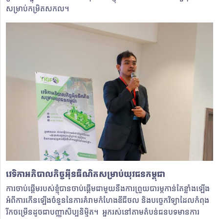
សម្រាប់កម្រិតសកល។
វេទិកា​អភិបាលកិច្ច​អ៊ីនធឺណិត
សម្រាប់
យុវជន​កម្ពុជា
ការចាប់ផ្តើមរបស់ខ្ញុំបានចាប់ផ្តើមជាមួយនឹងការព្រួយបារម្ភកាន់តែខ្លាំងឡើង
អំពីការកើនឡើងចំនួននៃការគំរាមកំហែងឌីជីថល និងបច្ចេកវិទ្យាដែលកំពុង
រីកចម្រើនដូចជាបញ្ញាសិប្បនិម្មិត។ អ្នករស់នៅតាមតំបន់ជនបទមានការ