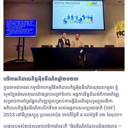
វេទិកាអភិបាលកិច្ចអ៊ីនធឺណិតឆ្នាំ២០២៣
ក្នុងនាមជាគណៈកម្មាធិការកម្មវិធីអភិបាលកិច្ចអ៊ិនធឺណិតយុវជនកម្ពុជា ខ្ញុំ
សូមថ្លែងអំណរគុណយ៉ាងជ្រាលជ្រៅចំពោះ អង្គការ​ទិន្នន័យ​អំពី​ការ​អភិវឌ្ឍ​
សម្រាប់ការគាំទ្រផ្នែកហិរញ្ញវត្ថុសម្រាប់ការធ្វើដំណេីរចូលរួមក្នុងវេទិកា
អភិបាលកិច្ចអ៊ីនធឺណិតលើកទី១៨ របស់អង្គការសហប្រជាជាតិ (IGF)
2023 នៅទីក្រុងក្យូតូ ប្រទេសជប៉ុន ចាប់ពីថ្ងៃទី ៨ ដល់ថ្ងៃទី ១២ ខែតុលា។
ប្រធានបទសំខាន់សម្រាប់វេទិកាឆ្នាំនេះគឺ “អ៊ិនធឺណិតដែលយើងចង់បាន –