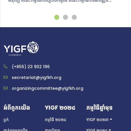
មនុស្ស គណៈកម្មាធិការរៀបចំកម្មវិធី គណៈកម្មាធិការអភិវឌ្ឍន៍
គេហទំព័រ និងគណៈកម្មាធិការប្រព័ន្ធផ្សព្វផ្សាយ និងទំនាក់ទំនង។
ជាមួយនឹងគោលដៅ​និងបេសកកម្មច្បាស់លាស់​ គណៈកម្មាធិការថ្មី
ថ្មោងទាំងប្រាំរូបនឹងប្តេជ្ញាចិត្តក្នុងការលើកកម្ពស់ប្រធានបទអភិបាល
កិច្ចអ៊ីនធឺណិត និងដោះស្រាយបញ្ហាសំខាន់ៗជុំវិញអ៊ីនធឺណិតតាមរយៈ
ការចូលរួមសកម្មភាពការងារក្នុង YIGF Cambodia។
គណៈកម្មការរៀបចំថ្មីនឹងចូលរួមជាផ្នែកមួយដ៏សំខាន់សម្រាប់ YIGF
Cambodia ឆ្នាំ២០២៤ ដែលនឹងធ្វើឡើងនាពេលខាងមុខ។ ក្នុង
អត្ថបទនេះ ពួកគេនឹងចែករំលែកដំណើរនៃការចូលរួមក្នុងសហគមន៍
YIGF Cambodia ពិភាក្សាអំពីបញ្ហាអ៊ីនធឺណិតដែលពួកគេចាប់
(+855) 23 902 196
អារម្មណ៍ និងស្វែងរកវិធីដោះស្រាយបញ្ហាទាំងនោះនៅក្នុង
ប្រទេសកម្ពុជា ព្រមទាំងបង្ហាញអំពីបេសកកម្ម គោលដៅ និង
secretariat@yigfkh.org
សារសំខាន់ៗដែលពួកគេចង់ផ្សព្វផ្សាយទៅដល់សាធារណជន ជា
organizingcommittee@yigfkh.org
ពិសេសក្រុមយុវជន។គណៈកម្មាធិការអភិវឌ្ឍន៍គេហទំព័រ ចាន់ ទី អាយុ
២០ ឆ្នាំ ជានិស្សិតឆ្នាំទី ៤ ផ្នែកពាណិជ្ជកម្មឌីជីថល
ពីបណ្ឌិតសភាបច្ចេកវិទ្យាឌីជីថលកម្ពុជា (CADT) ហើយបានបញ្ចប់
អំពីពួកយើង
YIGF ២០២៤
កម្មវិធីឆ្នាំមុន
សញ្ញាបត្រផ្នែកវិស្វកម្មសូហ្វវែរនៅសាកលវិទ្យាល័យអាមេរិកាំងភ្នំពេញ
(AUPP)។ទី បានស្គាល់ពីវេទិកា YIGF Cambodia ជាលើកដំបូង
ប្លក់
កម្មវិធី ២០២៤
YIGF ២០២៣
បង្អស់នៅក្នុងឆ្នាំ ២០២៣ តាមរយៈសាលារបស់លោក ដែលភ្លាមៗ
ទាក់ទងមកយើង
កាលវិភាគ
YIGF ២០២៤