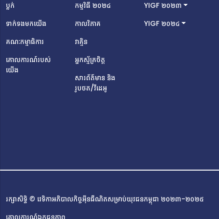
(AUPP)។ទី បានស្គាល់ពីវេទិកា YIGF Cambodia ជាលើកដំបូង
ប្លក់
កម្មវិធី ២០២៤
YIGF ២០២៣
បង្អស់នៅក្នុងឆ្នាំ ២០២៣ តាមរយៈសាលារបស់លោក ដែលភ្លាមៗ
ទាក់ទងមកយើង
កាលវិភាគ
YIGF ២០២៤
នោះ លោកក៏មានចំណាប់អារម្មណ៍ ដោយសារកម្មវិធី
នេះផ្តោតលើបច្ចេកវិទ្យា និងការគាំទ្រលើប្រធានបទអ៊ីនធឺណិត។ ជា
គណៈកម្មាធិការ
វាគ្មិន
មួយនឹងបទពិសោធន៍ខាងផ្នែកសរសេរកូដ និងការរចនារូបភាព យុវជន
គោលការណ៍របស់
អ្នកស្ម័គ្រចិត្ត
រូបនេះបានសម្រេចចិត្តដាក់ពាក្យធ្វើជាសមាជិកគណៈកម្មាធិការ
យើង
អភិវឌ្ឍន៍គេហទំព័រសម្រាប់វេទិកា YIGF​ Cambodia។ បេសកកម្ម
សារព័ត៌មាន និង
របស់លោកគឺបង្កើតបរិយាកាសមួយដែលយុវជនអាចរៀន ផ្លាស់ប្តូរ
រូបថត/វីដេអូ
គំនិត និងបង្កើតដំណោះស្រាយចំពោះបញ្ហាប្រឈមរបស់អ៊ីនធឺណិតនា
ពេលបច្ចុប្បន្ន។លោកពោលថា «គោលដៅរបស់ខ្ញុំរួមមានការលើក
កម្ពស់អក្ខរកម្មឌីជីថលតាមរយៈកម្មវិធីអប់រំ និងសិក្ខាសាលា និងការ
លើកទឹកចិត្តឱ្យមានការចូលរួមរបស់យុវជនជាមួយ YIGF
Cambodia។ នេះហើយជាមូលហេតុដែល YIGF Cambodia
ក្នុងឆ្នាំ ២០២៤ គឺជាព្រឹត្តិការណ៍ដ៏សំខាន់មួយដែលខ្ញុំត្រូវតែចូលរួម
ធ្វើឱ្យវាក្លាយជាវេទិកាដ៏ជោគជ័យមួយ ដោយចូលរួមជាគណៈកម្មាធិការ
រៀបចំមួយរូបដែរ»។សារសំខាន់ចុងក្រោយពីគណៈកម្មាធិការអភិវឌ្ឍន៍
គេហទំព័រថ្មីនេះគឺ៖ «អ៊ីនធឺណិតគឺជាកន្លែងដ៏មានឥទ្ធិពលសម្រាប់ការ
រក្សាសិទ្ធិ © វេទិកាអភិបាលកិច្ចអ៊ីនធឺណិតសម្រាប់យុវជនកម្ពុជា ២០២៣-២០២៥
តភ្ជាប់ និងការច្នៃប្រឌិត ប៉ុន្តែវាទាមទារការប្រើប្រាស់ប្រកបដោយភាព
ទទួលខុសត្រូវ និងការចូលរួមយ៉ាងសកម្ម។ បន្តការស្វែងយល់បន្ថែម
គោលការណ៍ឯកជនភាព