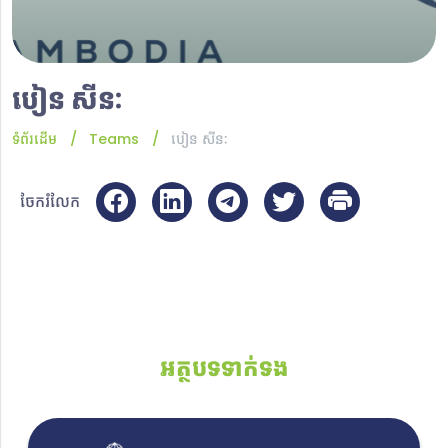
បៀន សីនៈ
ទំព័រដើម
Teams
បៀន សីនៈ
ចែករំលែក
អត្ថបទទាក់ទង