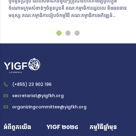
ថ្មីចំនួនប្រាំរូប ​ដែលសមាជិកនីមួយៗត្រូវបានចាត់តាំងឱ្យចូលក្នុង
ចំណោមក្រុមសំខាន់ៗចំនួនបួនគឺ គណៈកម្មាធិការរដ្ឋបាល និងធនធាន
មនុស្ស គណៈកម្មាធិការរៀបចំកម្មវិធី គណៈកម្មាធិការអភិវឌ្ឍន៍
គេហទំព័រ និងគណៈកម្មាធិការប្រព័ន្ធផ្សព្វផ្សាយ និងទំនាក់ទំនង។
ជាមួយនឹងគោលដៅ​និងបេសកកម្មច្បាស់លាស់​ គណៈកម្មាធិការថ្មី
ថ្មោងទាំងប្រាំរូបនឹងប្តេជ្ញាចិត្តក្នុងការលើកកម្ពស់ប្រធានបទអភិបាល
កិច្ចអ៊ីនធឺណិត និងដោះស្រាយបញ្ហាសំខាន់ៗជុំវិញអ៊ីនធឺណិតតាមរយៈ
ការចូលរួមសកម្មភាពការងារក្នុង YIGF Cambodia។
គណៈកម្មការរៀបចំថ្មីនឹងចូលរួមជាផ្នែកមួយដ៏សំខាន់សម្រាប់ YIGF
Cambodia ឆ្នាំ២០២៤ ដែលនឹងធ្វើឡើងនាពេលខាងមុខ។ ក្នុង
អត្ថបទនេះ ពួកគេនឹងចែករំលែកដំណើរនៃការចូលរួមក្នុងសហគមន៍
YIGF Cambodia ពិភាក្សាអំពីបញ្ហាអ៊ីនធឺណិតដែលពួកគេចាប់
(+855) 23 902 196
អារម្មណ៍ និងស្វែងរកវិធីដោះស្រាយបញ្ហាទាំងនោះនៅក្នុង
ប្រទេសកម្ពុជា ព្រមទាំងបង្ហាញអំពីបេសកកម្ម គោលដៅ និង
secretariat@yigfkh.org
សារសំខាន់ៗដែលពួកគេចង់ផ្សព្វផ្សាយទៅដល់សាធារណជន ជា
organizingcommittee@yigfkh.org
ពិសេសក្រុមយុវជន។គណៈកម្មាធិការអភិវឌ្ឍន៍គេហទំព័រ ចាន់ ទី អាយុ
២០ ឆ្នាំ ជានិស្សិតឆ្នាំទី ៤ ផ្នែកពាណិជ្ជកម្មឌីជីថល
ពីបណ្ឌិតសភាបច្ចេកវិទ្យាឌីជីថលកម្ពុជា (CADT) ហើយបានបញ្ចប់
អំពីពួកយើង
YIGF ២០២៤
កម្មវិធីឆ្នាំមុន
សញ្ញាបត្រផ្នែកវិស្វកម្មសូហ្វវែរនៅសាកលវិទ្យាល័យអាមេរិកាំងភ្នំពេញ