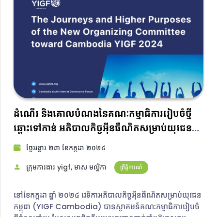
ដំណើរ និងគោលបំណងនៃគណៈកម្មាធិការរៀបចំថ្មី
ឆ្ពោះទៅកាន់ អភិបាលកិច្ចអ៊ីនធឺណិតសម្រាប់យុវជន
កម្ពុជា ២០២៤
ថ្ងៃ​អង្គារ ២៣ ខែ​កក្កដា ២០២៤​
ក្រុមការងារ yigf, មាស មល្លិកា​
ព្រឹត្តិការណ៍
នៅខែកក្កដា ឆ្នាំ ២០២៤ វេទិកាអភិបាលកិច្ចអ៊ីនធឺណិតសម្រាប់យុវជន
កម្ពុជា (YIGF Cambodia) បានស្វាគមន៍គណៈកម្មាធិការរៀបចំ