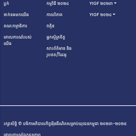
(AUPP)។ទី បានស្គាល់ពីវេទិកា YIGF Cambodia ជាលើកដំបូង
ប្លក់
កម្មវិធី ២០២៤
YIGF ២០២៣
បង្អស់នៅក្នុងឆ្នាំ ២០២៣ តាមរយៈសាលារបស់លោក ដែលភ្លាមៗ
ទាក់ទងមកយើង
កាលវិភាគ
YIGF ២០២៤
នោះ លោកក៏មានចំណាប់អារម្មណ៍ ដោយសារកម្មវិធី
នេះផ្តោតលើបច្ចេកវិទ្យា និងការគាំទ្រលើប្រធានបទអ៊ីនធឺណិត។ ជា
គណៈកម្មាធិការ
វាគ្មិន
មួយនឹងបទពិសោធន៍ខាងផ្នែកសរសេរកូដ និងការរចនារូបភាព យុវជន
គោលការណ៍របស់
អ្នកស្ម័គ្រចិត្ត
រូបនេះបានសម្រេចចិត្តដាក់ពាក្យធ្វើជាសមាជិកគណៈកម្មាធិការ
យើង
អភិវឌ្ឍន៍គេហទំព័រសម្រាប់វេទិកា YIGF​ Cambodia។ បេសកកម្ម
សារព័ត៌មាន និង
របស់លោកគឺបង្កើតបរិយាកាសមួយដែលយុវជនអាចរៀន ផ្លាស់ប្តូរ
រូបថត/វីដេអូ
គំនិត និងបង្កើតដំណោះស្រាយចំពោះបញ្ហាប្រឈមរបស់អ៊ីនធឺណិតនា
ពេលបច្ចុប្បន្ន។លោកពោលថា «គោលដៅរបស់ខ្ញុំរួមមានការលើក
កម្ពស់អក្ខរកម្មឌីជីថលតាមរយៈកម្មវិធីអប់រំ និងសិក្ខាសាលា និងការ
លើកទឹកចិត្តឱ្យមានការចូលរួមរបស់យុវជនជាមួយ YIGF
Cambodia។ នេះហើយជាមូលហេតុដែល YIGF Cambodia
ក្នុងឆ្នាំ ២០២៤ គឺជាព្រឹត្តិការណ៍ដ៏សំខាន់មួយដែលខ្ញុំត្រូវតែចូលរួម
ធ្វើឱ្យវាក្លាយជាវេទិកាដ៏ជោគជ័យមួយ ដោយចូលរួមជាគណៈកម្មាធិការ
រៀបចំមួយរូបដែរ»។សារសំខាន់ចុងក្រោយពីគណៈកម្មាធិការអភិវឌ្ឍន៍
គេហទំព័រថ្មីនេះគឺ៖ «អ៊ីនធឺណិតគឺជាកន្លែងដ៏មានឥទ្ធិពលសម្រាប់ការ
រក្សាសិទ្ធិ © វេទិកាអភិបាលកិច្ចអ៊ីនធឺណិតសម្រាប់យុវជនកម្ពុជា ២០២៣-២០២៥
តភ្ជាប់ និងការច្នៃប្រឌិត ប៉ុន្តែវាទាមទារការប្រើប្រាស់ប្រកបដោយភាព
ទទួលខុសត្រូវ និងការចូលរួមយ៉ាងសកម្ម។ បន្តការស្វែងយល់បន្ថែម
គោលការណ៍ឯកជនភាព