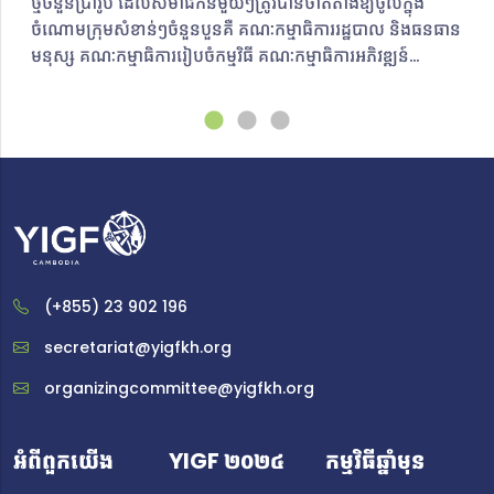
ថ្មីចំនួនប្រាំរូប ​ដែលសមាជិកនីមួយៗត្រូវបានចាត់តាំងឱ្យចូលក្នុង
ចំណោមក្រុមសំខាន់ៗចំនួនបួនគឺ គណៈកម្មាធិការរដ្ឋបាល និងធនធាន
មនុស្ស គណៈកម្មាធិការរៀបចំកម្មវិធី គណៈកម្មាធិការអភិវឌ្ឍន៍
គេហទំព័រ និងគណៈកម្មាធិការប្រព័ន្ធផ្សព្វផ្សាយ និងទំនាក់ទំនង។
ជាមួយនឹងគោលដៅ​និងបេសកកម្មច្បាស់លាស់​ គណៈកម្មាធិការថ្មី
ថ្មោងទាំងប្រាំរូបនឹងប្តេជ្ញាចិត្តក្នុងការលើកកម្ពស់ប្រធានបទអភិបាល
កិច្ចអ៊ីនធឺណិត និងដោះស្រាយបញ្ហាសំខាន់ៗជុំវិញអ៊ីនធឺណិតតាមរយៈ
ការចូលរួមសកម្មភាពការងារក្នុង YIGF Cambodia។
គណៈកម្មការរៀបចំថ្មីនឹងចូលរួមជាផ្នែកមួយដ៏សំខាន់សម្រាប់ YIGF
Cambodia ឆ្នាំ២០២៤ ដែលនឹងធ្វើឡើងនាពេលខាងមុខ។ ក្នុង
អត្ថបទនេះ ពួកគេនឹងចែករំលែកដំណើរនៃការចូលរួមក្នុងសហគមន៍
YIGF Cambodia ពិភាក្សាអំពីបញ្ហាអ៊ីនធឺណិតដែលពួកគេចាប់
(+855) 23 902 196
អារម្មណ៍ និងស្វែងរកវិធីដោះស្រាយបញ្ហាទាំងនោះនៅក្នុង
ប្រទេសកម្ពុជា ព្រមទាំងបង្ហាញអំពីបេសកកម្ម គោលដៅ និង
secretariat@yigfkh.org
សារសំខាន់ៗដែលពួកគេចង់ផ្សព្វផ្សាយទៅដល់សាធារណជន ជា
organizingcommittee@yigfkh.org
ពិសេសក្រុមយុវជន។គណៈកម្មាធិការអភិវឌ្ឍន៍គេហទំព័រ ចាន់ ទី អាយុ
២០ ឆ្នាំ ជានិស្សិតឆ្នាំទី ៤ ផ្នែកពាណិជ្ជកម្មឌីជីថល
ពីបណ្ឌិតសភាបច្ចេកវិទ្យាឌីជីថលកម្ពុជា (CADT) ហើយបានបញ្ចប់
អំពីពួកយើង
YIGF ២០២៤
កម្មវិធីឆ្នាំមុន
សញ្ញាបត្រផ្នែកវិស្វកម្មសូហ្វវែរនៅសាកលវិទ្យាល័យអាមេរិកាំងភ្នំពេញ