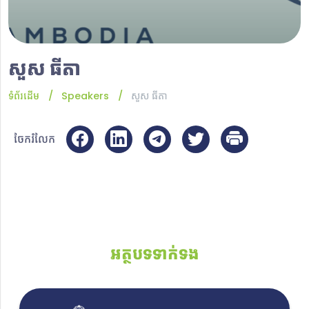
សួ​ស​ ធីតា​
ទំព័រដើម
Speakers
សួ​ស​ ធីតា​
ចែករំលែក
អត្ថបទទាក់ទង