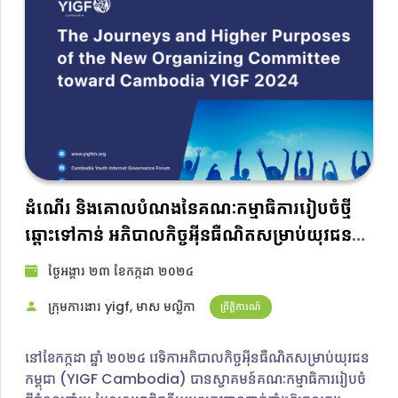
ដំណើរ និងគោលបំណងនៃគណៈកម្មាធិការរៀបចំថ្មី
ឆ្ពោះទៅកាន់ អភិបាលកិច្ចអ៊ីនធឺណិតសម្រាប់យុវជន
កម្ពុជា ២០២៤
ថ្ងៃ​អង្គារ ២៣ ខែ​កក្កដា ២០២៤​
ក្រុមការងារ yigf, មាស មល្លិកា​
ព្រឹត្តិការណ៍
នៅខែកក្កដា ឆ្នាំ ២០២៤ វេទិកាអភិបាលកិច្ចអ៊ីនធឺណិតសម្រាប់យុវជន
កម្ពុជា (YIGF Cambodia) បានស្វាគមន៍គណៈកម្មាធិការរៀបចំ